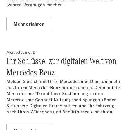
Warnung: Betrug
wahren Vergnügen machen.
beim
Gebrauchtwagenkauf
Service für
Mehr erfahren
Reisemobile
Gebrauchtwagensuche
Finanzdienste
Digitale
Extras
Mercedes me ID
Ihr Schlüssel zur digitalen Welt von
Sofort
verfügbar:
Mercedes‑Benz.
Unsere
Gebrauchten
Melden Sie sich mit Ihrer Mercedes me
ID an
, um mehr
aus Ihrem Mercedes-Benz herauszuholen. Denn mit der
Mercedes me ID und Ihrer Zustimmung zu den
Mercedes me Connect Nutzungsbedingungen können
Sie unsere Digitalen Extras nutzen und Ihr Fahrzeug
nach Ihren Wünschen und Bedürfnissen einrichten.