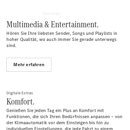
Services
Multimedia & Entertainment.
Hören Sie Ihre liebsten Sender, Songs und Playlists in
hoher Qualität, wo auch immer Sie gerade unterwegs
sind.
Übersicht
Mehr erfahren
Serviceangebote
Reifen &
Kompletträder
Teile &
Zubehör
Digitale Extras
Pannen- &
Komfort.
Schadenhilfe
Reparatur &
Genießen Sie jeden Tag ein Plus an Komfort mit
Werkstatt
Funktionen, die sich Ihren Bedürfnissen anpassen – von
Rückrufe &
der Klimaautomatik vor dem Einsteigen bis hin zu
Umrüstungen
individuellen Einstellungen, die jede Fahrt zu einem