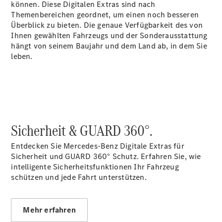
können. Diese Digitalen Extras sind nach
Gebrauchtwagensuche
Themenbereichen geordnet, um einen noch besseren
Junge
Überblick zu bieten. Die genaue Verfügbarkeit des von
Sterne
Ihnen gewählten Fahrzeugs und der Sonderausstattung
Junge
hängt von seinem Baujahr und dem Land ab, in dem Sie
Sterne -
leben.
elektrisch
Mercedes-
Benz
Online
Store
Hauptuntersuchung
- Rundum
Sicherheit & GUARD 360°.
entspannt zur
Plakette
Entdecken Sie Mercedes-Benz Digitale Extras für
Sicherheit und GUARD 360° Schutz. Erfahren Sie, wie
intelligente Sicherheitsfunktionen Ihr Fahrzeug
schützen und jede Fahrt unterstützen.
Mehr erfahren