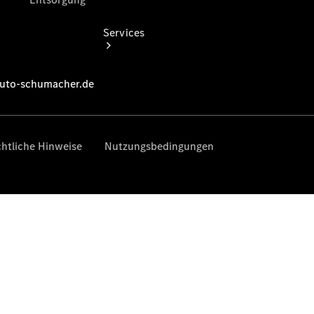
Services
Übersicht
Serviceangebote
Reifen &
Kompletträder
Teile &
Zubehör
Pannen- &
Schadenhilfe
Reparatur &
Werkstatt
Rückrufe &
Umrüstungen