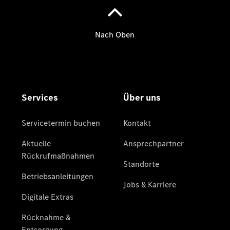
Gebrauchtwagensuche
Junge
Sterne
Junge
Sterne -
elektrisch
Mercedes-
Benz
Online
Store
Hauptuntersuchung
- Rundum
entspannt zur
Plakette