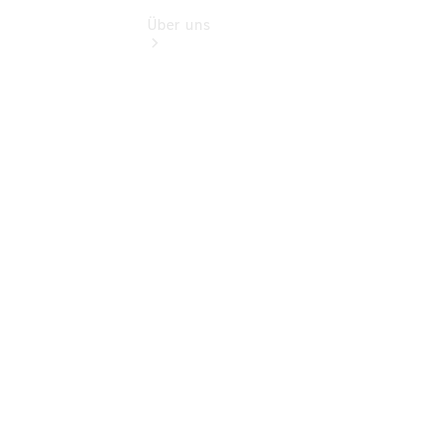
Über uns
Übersicht
Kontakt
Ansprechpartner
Kontaktformular
Unternehmens
News
Events