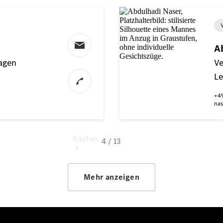
vereinbaren
Tel: +49
2263 9229
0
Kaufen
Übersicht